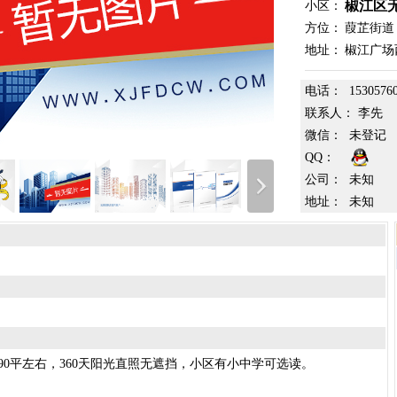
椒江区
小区：
方位：
葭芷街道
地址：
椒江广场
电话：
1530576
联系人：
李先
微信：
未登记
QQ：
公司：
未知
地址：
未知
0平左右，360天阳光直照无遮挡，小区有小中学可选读。