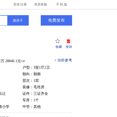
登录/注册
联系客服
手 机 版
免费发布
收藏
投诉
5
+ 估价参考
万 28846.1元/㎡
㎡
户型：3室1厅2卫
朝向：朝南
层次：1层
装修：毛坯房
出让
证件：三证齐全
车库：1个
路小学
中学：其他