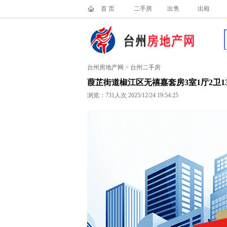
首 页
二手房
出售
出租
台州房地产网 > 台州二手房
葭芷街道椒江区无禧嘉套房3室1厅2卫1
浏览：
731人次 2025/12/24 19:54:25