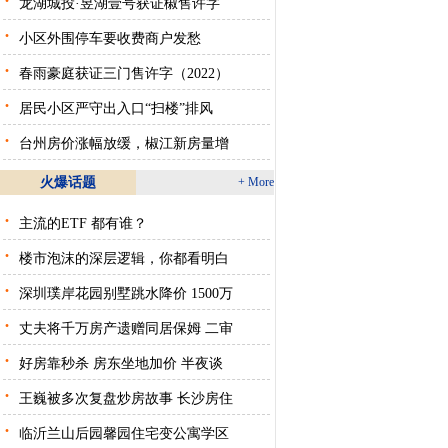
龙湖城投·昱湖壹号获证椒售许字
·
小区外围停车要收费商户发愁
·
春雨豪庭获证三门售许字（2022）
·
居民小区严守出入口“扫楼”排风
·
台州房价涨幅放缓，椒江新房量增
火爆话题
+ More
·
主流的ETF 都有谁？
·
楼市泡沫的深层逻辑，你都看明白
·
深圳璞岸花园别墅跳水降价 1500万
·
丈夫将千万房产遗赠同居保姆 二审
·
好房靠秒杀 房东坐地加价 半夜谈
·
王巍被多次复盘炒房故事 长沙房住
·
临沂兰山后园馨园住宅变公寓学区