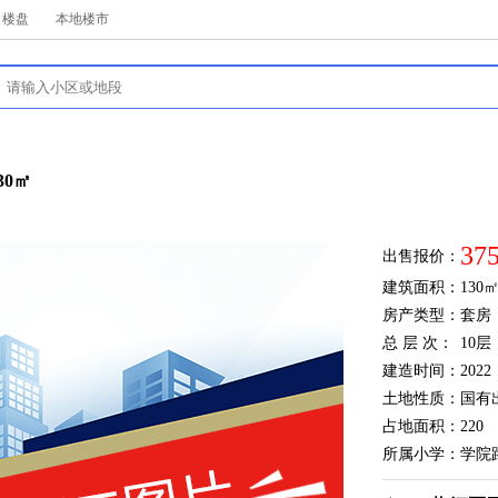
楼盘
本地楼市
30㎡
37
出售报价：
建筑面积：
130
房产类型：
套房
总 层 次：
10层
建造时间：
2022
土地性质：
国有
占地面积：
220
所属小学：
学院