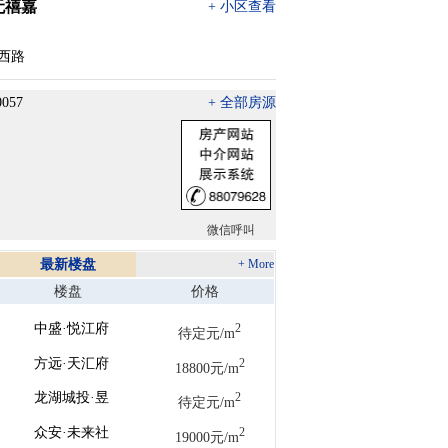
无禧嘉
+ 小区查看
西路
0057
+ 全部房源
微信呼叫
最新楼盘
+ More
楼盘
价格
中盛·悦江府
2
待定元/m
方远·天汇府
2
18800元/m
龙湖城投·昱
2
待定元/m
众安·未来社
2
19000元/m