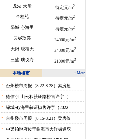
龙湖·天玺
2
待定元/m
金桂苑
2
待定元/m
绿城·心海里
2
待定元/m
云樾玖溪
2
24000元/m
天阳·珑栖天
2
24000元/m
三盛·璞悦府
2
21000元/m
本地楼市
+ More
·
台州楼市周报（8.22-8.28）卖房超
·
德信·江山云和获证路桥售许字（
·
绿城·心海里获证椒售许字（2022
·
台州楼市周报（8.15-8.21）卖房仅
·
中梁铂悦府位于临海市大洋街道双
·