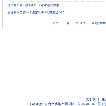
房贷利率要不要转LPR应考虑这些因素
房贷利率二选一！固定利率和LPR谁划算？
首页 上一页
下一页
末页
第
1
页/共9
关于我们
|
免
Copyright ©
台州房地产网
浙ICP备2024070870号-1