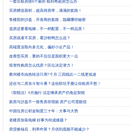
一套出租房搭6个厕所 租到奇葩房怎么办
买房赠送面积，超高得房率，满满的套路！
售楼部的沙盘，开发商的套路，隐藏哪些秘密
选房还要看电梯，不一样配置，不一样品质！
买房或者不买房，看沙秋鸭怎么说？
高端置业取向多元化，偏好小众产品！
改善型买房，要的不仅仅是面积更大一点
投资性购房怎么找房？区位决定潜力！
衢州楼市由热转凉只用7个月 三四线比一二线更低迷
还在与二房东斗智斗勇？这份防坑手册让你租房不愁！
《契税法》9月施行 法定继承房产仍免征契税
新房与沙盘不一致售房存瑕疵 房产公司需赔偿
中国住房公积金制度三十年：大事与大势
老楼房加装电梯 好事为何成难题？
房贷换锚后，利率咋算？月供到底能不能减少？