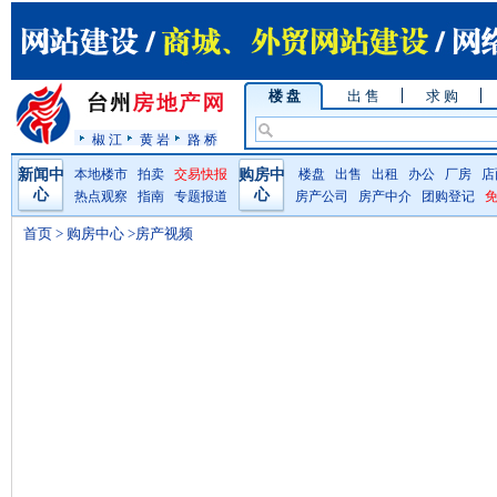
楼 盘
出 售
求 购
椒 江
黄 岩
路 桥
新闻中
本地楼市
拍卖
交易快报
购房中
楼盘
出售
出租
办公
厂房
店
心
心
热点观察
指南
专题报道
房产公司
房产中介
团购登记
首页
>
购房中心
>房产视频