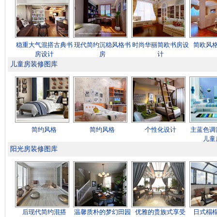
稳重大气混搭古典书
现代简约沉稳风格书
时尚华丽简欧书房设
简欧风
房设计
房
计
儿童房装修图库
简约风格
简约风格
个性化设计
主蓝色调
儿童
阳光房装修图库
后现代简约混搭
温馨质朴的梦幻田园
优雅的贵族式享受
日式榻