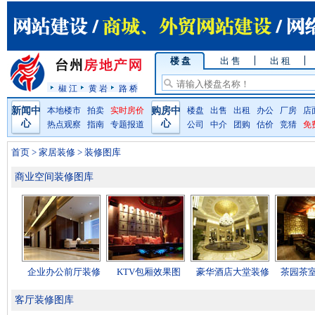
楼 盘
出 售
出 租
椒 江
黄 岩
路 桥
新闻中
本地楼市
拍卖
实时房价
购房中
楼盘
出售
出租
办公
厂房
店
心
心
热点观察
指南
专题报道
公司
中介
团购
估价
竞猜
免
首页
>
家居装修
> 装修图库
商业空间装修图库
企业办公前厅装修
KTV包厢效果图
豪华酒店大堂装修
茶园茶
客厅装修图库