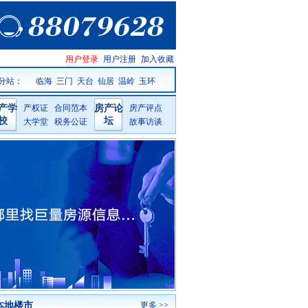
台州房产
用户登录
用户注册
加入收藏
网手机版
分站：
临海
三门
天台
仙居
温岭
玉环
产学
产权证
合同范本
房产论
房产评点
校
坛
大学堂
税务公证
故事访谈
本地楼市
更多 >>