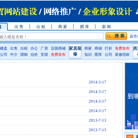
盘
出 售
出 租
商 家
图 库
新 闻
县市
楼盘
出售
出租
办公
厂房
店面商铺
家居装
商家
商铺
打折
免费发布
房
修
公司
中介
团购
估价
竞猜
免费发布
知识
图库
公司
装修招标
2014-3-17
2014-3-17
2014-3-17
2014-3-17
2013-7-13
2013-7-13