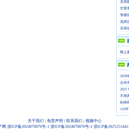
·
买房
·
空置
·
售楼
·
选房
·
买房
·
网上
·
202
·
台州
·
202
·
不用
·
利率
·
110
关于我们
|
免责声明
|
联系我们
|
视频中心
产网
浙ICP备2024070870号-1
浙ICP备2024070870号-2
浙ICP备202515144