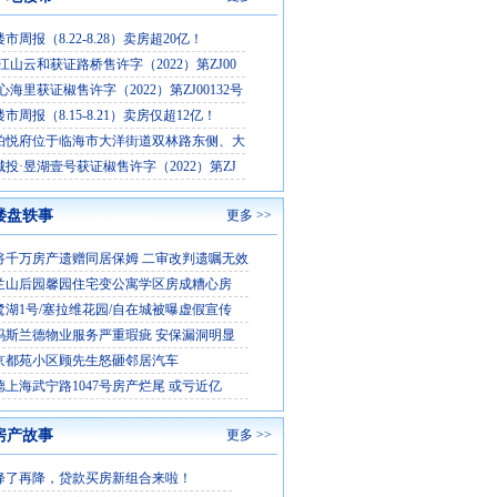
市周报（8.22-8.28）卖房超20亿！
江山云和获证路桥售许字（2022）第ZJ00
心海里获证椒售许字（2022）第ZJ00132号
市周报（8.15-8.21）卖房仅超12亿！
铂悦府位于临海市大洋街道双林路东侧、大
投·昱湖壹号获证椒售许字（2022）第ZJ
楼盘轶事
更多 >>
将千万房产遗赠同居保姆 二审改判遗嘱无效
兰山后园馨园住宅变公寓学区房成糟心房
鹭湖1号/塞拉维花园/自在城被曝虚假宣传
玛斯兰德物业服务严重瑕疵 安保漏洞明显
京都苑小区顾先生怒砸邻居汽车
德上海武宁路1047号房产烂尾 或亏近亿
房产故事
更多 >>
降了再降，贷款买房新组合来啦！