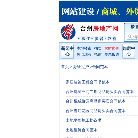
楼 
椒 江
黄 岩
路 桥
新闻中
本地楼市
拍卖
实时房价
购房中
心
心
热点观察
指南
专题报道
首页
>
办证过户
>合同范本
家居装饰工程合同书范本
台州锦绣三门二期商品房买卖合同范本
台州悦成御园商品房买卖合同范本
台州春江花园商品房买卖合同范本
土地平整施工协议书
土地租赁合同范本