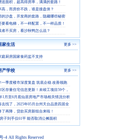
赠送面积，超高得房率，满满的套路！
率高，而房价不跌，谁是接盘侠？
部的沙盘，开发商的套路，隐藏哪些秘密
还要看电梯，不一样配置，不一样品质！
或者不买房，看沙秋鸭怎么说？
居家生活
更多 >>
家庭厨房国家食药监不支持
房产学校
更多 >>
6年一季度楼市深度复盘 筑底企稳 改善领跑
市区存量住宅信息更新！未竣工项目59个，
5 年1月至6月底仙居房地产市场相关情况分析
再去找了，2025年05月台州天台品质四居全
降了再降，贷款买房新组合来啦！
平房子到手仅61平 能否取消公摊面积
2号-4
All Rights Reserved