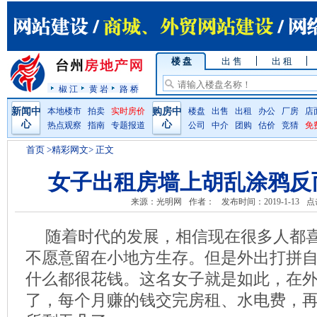
楼 盘
出 售
出 租
椒 江
黄 岩
路 桥
新闻中
本地楼市
拍卖
实时房价
购房中
楼盘
出售
出租
办公
厂房
店
心
心
热点观察
指南
专题报道
公司
中介
团购
估价
竞猜
免
首页
>精彩网文> 正文
女子出租房墙上胡乱涂鸦反
来源：光明网
作者：
发布时间：2019-1-13
点
随着时代的发展，相信现在很多人都
不愿意留在小地方生存。但是外出打拼
什么都很花钱。这名女子就是如此，在
了，每个月赚的钱交完房租、水电费，