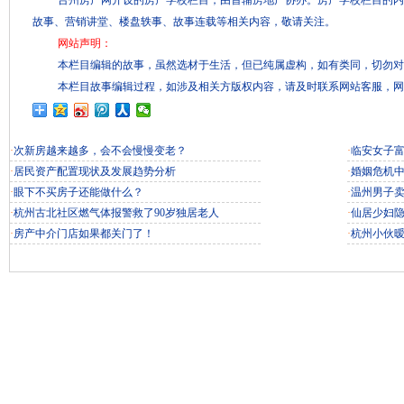
台州房产网开设的房产学校栏目，由首辅房地产协办。房产学校栏目的内
故事、营销讲堂、楼盘轶事、故事连载等相关内容，敬请关注。
网站声明：
本栏目编辑的故事，虽然选材于生活，但已纯属虚构，如有类同，切勿对
本栏目故事编辑过程，如涉及相关方版权内容，请及时联系网站客服，网
·
次新房越来越多，会不会慢慢变老？
·
临安女子富
·
居民资产配置现状及发展趋势分析
·
婚姻危机
·
眼下不买房子还能做什么？
·
温州男子
·
杭州古北社区燃气体报警救了90岁独居老人
·
仙居少妇
·
房产中介门店如果都关门了！
·
杭州小伙