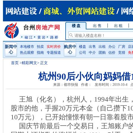
楼 盘
出 售
出 租
椒 江
黄 岩
路 桥
新闻中
本地楼市
拍卖
实时房价
购房中
楼盘
出售
出租
办公
厂房
店
心
心
热点观察
指南
专题报道
公司
中介
团购
估价
竞猜
免
首页
>精彩网文> 正文
杭州90后小伙向妈妈借
来源：都市快报
作者：
发布时间：2019-10-4
点
王旭（化名），杭州人，1994年出
股市的他，手握20万元本金（自己攒下1
10万元），已开始憧憬有朝一日靠着股
国庆节前最后一个交易日，王旭账户的