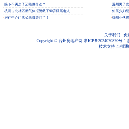
·
眼下不买房子还能做什么？
·
温州男子
·
杭州古北社区燃气体报警救了90岁独居老人
·
仙居少妇
·
房产中介门店如果都关门了！
·
杭州小伙
关于我们
|
免
Copyright ©
台州房地产网
浙ICP备2024070870号-1
技术支持
台州通