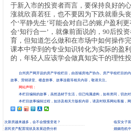
于新入市的投资者而言，要保持良好的
涨就欣喜若狂，也不要因为下跌就垂头
个‘平静先生’可能会对自己的账户盈利
会‘知行合一’，就像前面说的，90后投
育，但知道怎么做和在市场中如何操作
课本中学到的专业知识转化为实际的盈
的，年轻人应该学会做真知实干的理性投
台州房产网开设的房产学校栏目，由首辅房地产协办。房产学校栏目的内
故事、营销讲堂、楼盘轶事、故事连载等相关内容，敬请关注。
网站声明：
本栏目编辑的故事，虽然选材于生活，但已纯属虚构，如有类同，切勿对
本栏目故事编辑过程，如涉及相关方版权内容，请及时联系网站客服，网
·
次新房越来越多，会不会慢慢变老？
·
临安女子富
·
居民资产配置现状及发展趋势分析
·
婚姻危机