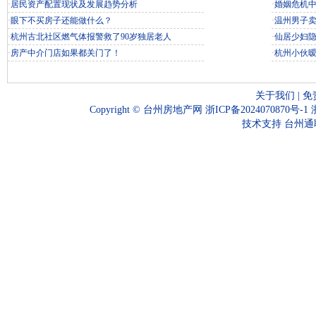
·
居民资产配置现状及发展趋势分析
·
婚姻危机
·
眼下不买房子还能做什么？
·
温州男子
·
杭州古北社区燃气体报警救了90岁独居老人
·
仙居少妇
·
房产中介门店如果都关门了！
·
杭州小伙
关于我们
|
免
Copyright ©
台州房地产网
浙ICP备2024070870号-1
技术支持
台州通