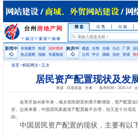
楼 盘
出 售
出 租
椒 江
黄 岩
路 桥
新闻中
本地楼市
拍卖
实时房价
购房中
楼盘
出售
出租
办公
厂房
店
心
心
热点观察
指南
专题报道
公司
中介
团购
估价
竞猜
免
首页
>精彩网文> 正文
居民资产配置现状及发
来源：巨星跟盘
作者：
发布时间：2020-3-8
点
改革开放40多年来，城乡居民财富积累不断增加，资产配置业
容。总体来看，中国居民家庭资产配置极不合理，但又是十分现实
由。
中国居民资产配置的现状，主要有以