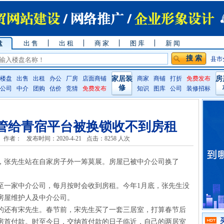
盘
出 售
出 租
商 家
图 库
新 闻
县市
楼盘
出售
出租
办公
厂房
店面商铺
家居装
商家
商铺
打折
免费发布
房
修
公司
中介
团购
估价
竞猜
免费发布
知识
图库
公司
装修招标
管给青宿平台被换锁收不到房租
作者：
发布时间：2020-4-21
点击：8258 人次
，张先生站在自家房子外一筹莫展。房屋已被中介公司换了
至一家中介公司，每月按时会收到房租。今年1月底，张先生没
房屋维护人及中介公司。
的还有宋先生。春节前，宋先生买了一套三居室，打算春节后
房首付款。时至今日，交纳首付款的日子临近，自己的两居室