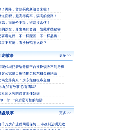
降了再降，贷款买房新组合来啦！
赠送面积，超高得房率，满满的套路！
率高，而房价不跌，谁是接盘侠？
部的沙盘，开发商的套路，隐藏哪些秘密
还要看电梯，不一样配置，不一样品质！
或者不买房，看沙秋鸭怎么说？
租房故事
更多 >>
后现代城托管给青宿平台被换锁收不到房租
巢客公寓借口疫情拖欠房东租金被约谈
公寓套路房东：房东免租租客交租
场,我有故事,你有酒吗?
出租房火灾防盗窗困住姑娘
“押一付一”背后是可怕的陷阱
楼盘轶事
更多 >>
将千万房产遗赠同居保姆 二审改判遗嘱无效