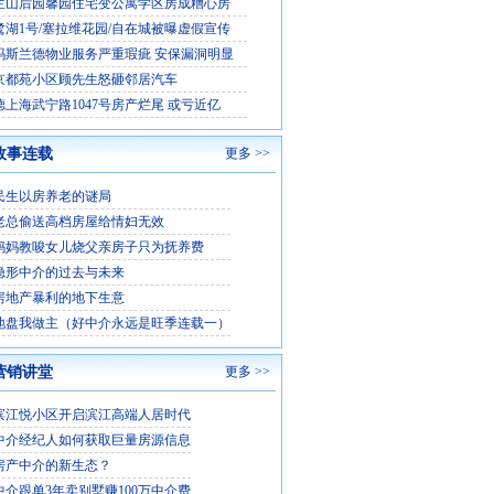
兰山后园馨园住宅变公寓学区房成糟心房
鹭湖1号/塞拉维花园/自在城被曝虚假宣传
玛斯兰德物业服务严重瑕疵 安保漏洞明显
京都苑小区顾先生怒砸邻居汽车
德上海武宁路1047号房产烂尾 或亏近亿
故事连载
更多 >>
民生以房养老的谜局
老总偷送高档房屋给情妇无效
妈妈教唆女儿烧父亲房子只为抚养费
隐形中介的过去与未来
房地产暴利的地下生意
地盘我做主（好中介永远是旺季连载一）
营销讲堂
更多 >>
滨江悦小区开启滨江高端人居时代
中介经纪人如何获取巨量房源信息
房产中介的新生态？
中介跟单3年卖别墅赚100万中介费