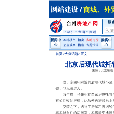
楼 
椒 江
黄 岩
路 桥
新闻中
本地楼市
拍卖
实时房价
购房中
心
心
热点观察
指南
专题报道
首页
>火爆话题> 正文
北京后现代城托
来源：北京晚报
位于东四环附近的后现代城小区
锁，他无法进入。
两年前，张先生将自家房屋托管
有如期收到房租，此后便再难联系上
疫情之下，遇到了房屋租售纠纷
再卖掉自住的两居室，卖房款变成换