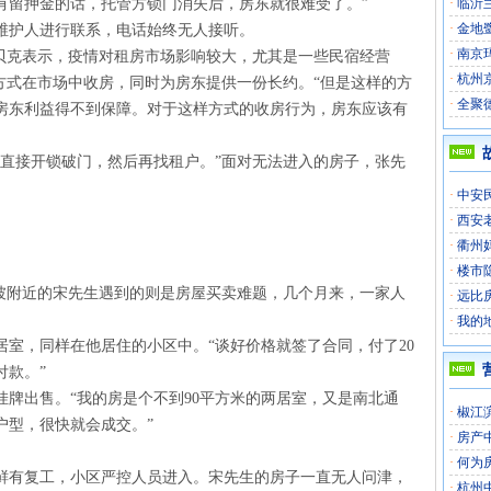
有留押金的话，托管方锁门消失后，房东就很难受了。”
·
临沂
·
金地
维护人进行联系，电话始终无人接听。
·
南京
李贝克表示，疫情对租房市场影响较大，尤其是一些民宿经营
·
杭州
方式在市场中收房，同时为房东提供一份长约。“但是这样的方
·
全聚
房东利益得不到保障。对于这样方式的收房行为，房东应该有
就直接开锁破门，然后再找租户。”面对无法进入的房子，张先
·
中安
·
西安
·
衢州
·
楼市
马坡附近的宋先生遇到的则是房屋买卖难题，几个月来，一家人
·
远比
·
我的
居室，同样在他居住的小区中。“谈好价格就签了合同，付了20
付款。”
挂牌出售。“我的房是个不到90平方米的两居室，又是南北通
·
椒江
户型，很快就会成交。”
·
房产
·
何为
鲜有复工，小区严控人员进入。宋先生的房子一直无人问津，
·
杭州