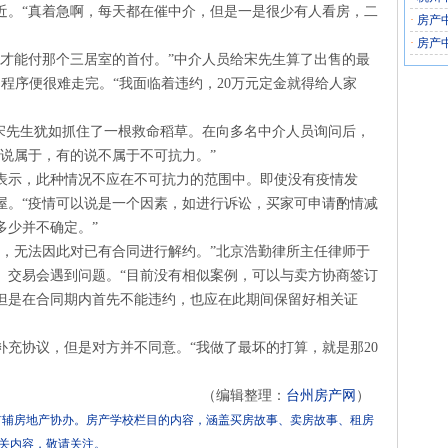
近。“真着急啊，每天都在催中介，但是一是很少有人看房，二
·
房产
·
房产
我才能付那个三居室的首付。”中介人员给宋先生算了出售的最
程序便很难走完。“我面临着违约，20万元定金就得给人家
让宋先生犹如抓住了一根救命稻草。在向多名中介人员询问后，
说属于，有的说不属于不可抗力。”
表示，此种情况不应在不可抗力的范围中。即使没有疫情发
屋。“疫情可以说是一个因素，如进行诉讼，买家可申请酌情减
多少并不确定。”
素，无法因此对已有合同进行解约。”北京浩勤律所主任律师于
、交易会遇到问题。“目前没有相似案例，可以与卖方协商签订
但是在合同期内首先不能违约，也应在此期间保留好相关证
补充协议，但是对方并不同意。“我做了最坏的打算，就是那20
（编辑整理：
台州房产网
）
首辅房地产协办。房产学校栏目的内容，涵盖买房故事、卖房故事、租房
关内容，敬请关注。