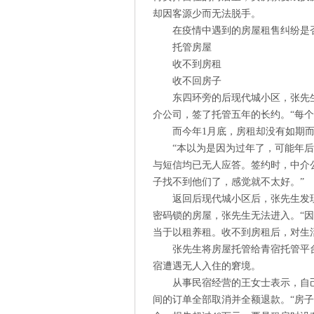
却因客源少而无法脱手。
在疫情中遇到的房屋租售纠纷是
托管房屋
收不到房租
收不回房子
东四环旁的后现代城小区，张先
介公司，签了托管五年的长约。“每
而今年1月底，房租却没有如期
“本以为是因为过年了，可能年
与短信均已无人应答。签约时，中介
子找不到他们了，感觉就不太好。”
返回后现代城小区后，张先生发
密码锁的房屋，张先生无法进入。“
当于以租养租。收不到房租后，对生
张先生将房屋托管给青宿托管平
宿遭遇无人入住的窘境。
从事民宿经营的王女士表示，自
间的订单全部取消并全额退款。“房