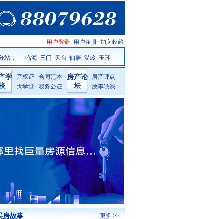
台州房产
用户登录
用户注册
加入收藏
网手机版
分站：
临海
三门
天台
仙居
温岭
玉环
产学
产权证
合同范本
房产论
房产评点
校
坛
大学堂
税务公证
故事访谈
买房故事
更多 >>