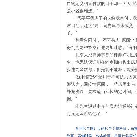
而约定交纳首付款的日子却一天天临
是小区很难进。”
“需要买我房子的人给我首付，
后日期，超过4月下旬房屋再未成交，
了。”
翻看合同时，“不可抗力”原因
得到的两种答案让他更加迷惑。“有的
北京大成律师事务所律师卢明生
生，也无法保证能在约定期内售出房
少违约金数额，但是能不能减，能减
“这种情况不适用于不可抗力因
娜认为，因疫情原因，一些房屋出售
补充协议，要求适当延长约定时间。
据。”
宋先生通过中介与卖方沟通签订
万元定金赔给他了。”
台州房产网开设的房产学校栏目，由
故事、营销讲堂、楼盘轶事、故事连载等相