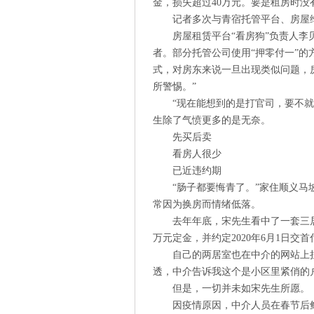
金，损失超过40万元。要是租房时没
记者多次与青宿托管平台、房屋
房屋租赁平台“看房狗”负责人
者。部分托管公司使用“押零付一”的
式，对房东来说一旦出现类似问题，
所警惕。”
“现在能想到的是打官司，要不
生除了气愤更多的是无奈。
先买后卖
看房人很少
已近违约期
“肠子都要悔青了。”家住顺义
常因为换房而情绪低落。
去年年底，宋先生看中了一套三
万元定金，并约定2020年6月1日交首
自己的两居室也在中介的网站上
透，中介告诉我这个是小区里紧俏的
但是，一切并未如宋先生所愿。
因疫情原因，中介人员在春节后