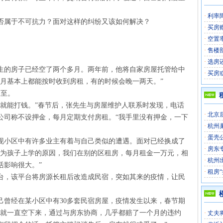
·
利率
否属于不可抗力？面对这样的纠纷又该如何解决？
·
买房
·
空置
·
售楼
·
选房
生的房子已经空了两个多月。两年前，他将自家房屋托管给中
·
买房
个月基本上都能按时收到房租，有的时候会晚一两天。”
而至。
后就能打钱。”春节后，张先生与房屋维护人联系时发现，电话
·
北京
公司称不设押金，每月定期支付房租。“我手里没有押金，一下
·
杭州
·
蛋壳
现小区中有许多业主有着与自己类似的遭遇。面对已经换成了
·
房东专
因为孩子上学的原因，我们在别的区租房，每月租金一万元，相
·
杭州
活影响很大。”
·
租房
台，该平台将房源长租后改造成民宿，突如其来的疫情，让民
己曾经在某小区中有30多套民宿房屋，疫情发生以来，春节期
子就一直空下来，通过与房东协商，几乎都赔了一个月的违约
·
丈夫