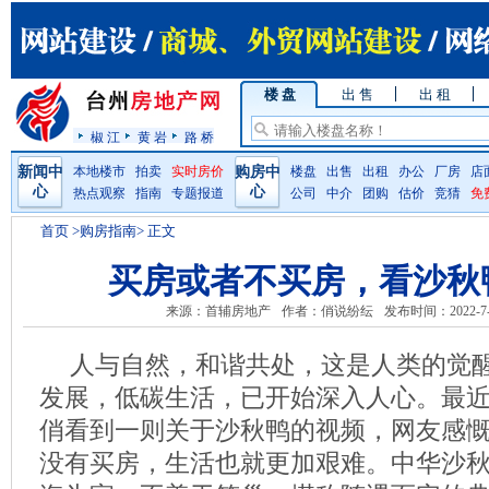
楼 盘
出 售
出 租
椒 江
黄 岩
路 桥
新闻中
本地楼市
拍卖
实时房价
购房中
楼盘
出售
出租
办公
厂房
店
心
心
热点观察
指南
专题报道
公司
中介
团购
估价
竞猜
免
首页
>购房指南> 正文
买房或者不买房，看沙秋
来源：首辅房地产
作者：俏说纷纭
发布时间：2022-7-
人与自然，和谐共处，这是人类的觉
发展，低碳生活，已开始深入人心。最
俏看到一则关于沙秋鸭的视频，网友感
没有买房，生活也就更加艰难。中华沙