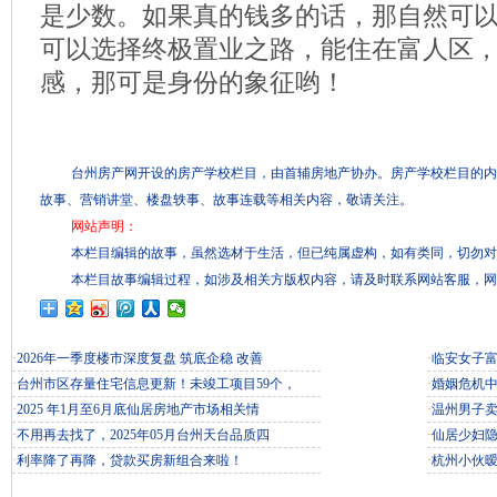
是少数。如果真的钱多的话，那自然可
可以选择终极置业之路，能住在富人区
感，那可是身份的象征哟！
台州房产网开设的房产学校栏目，由首辅房地产协办。房产学校栏目的内
故事、营销讲堂、楼盘轶事、故事连载等相关内容，敬请关注。
网站声明：
本栏目编辑的故事，虽然选材于生活，但已纯属虚构，如有类同，切勿对
本栏目故事编辑过程，如涉及相关方版权内容，请及时联系网站客服，网
·
2026年一季度楼市深度复盘 筑底企稳 改善
·
临安女子富
·
台州市区存量住宅信息更新！未竣工项目59个，
·
婚姻危机
·
2025 年1月至6月底仙居房地产市场相关情
·
温州男子
·
不用再去找了，2025年05月台州天台品质四
·
仙居少妇
·
利率降了再降，贷款买房新组合来啦！
·
杭州小伙