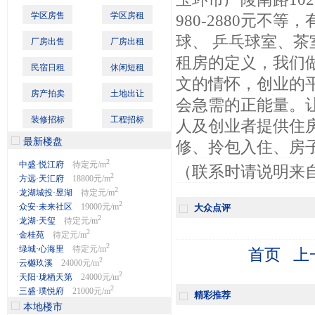
学区房售
学区房租
980-2880元不
球、 乒乓球室、
厂房出售
厂房出租
租房的定义，我们
民宿日租
休闲短租
文的情怀，创业的
房产拍卖
土地出让
会急需的正能量。
装修招标
工程招标
人及创业者提供住
最新楼盘
修、拎包入住、房
2
·
中盛·悦江府
待定元/m
（联系时请说明来
2
·
方远·天汇府
18800元/m
2
·
龙湖城投·昱湖
待定元/m
2
·
众安·未来社区
19000元/m
大众点评
2
·
龙湖·天玺
待定元/m
2
·
金桂苑
待定元/m
2
·
绿城·心海里
待定元/m
首页 上
2
·
云樾玖溪
24000元/m
2
·
天阳·珑栖天第
24000元/m
2
·
三盛·璞悦府
21000元/m
精彩推荐
本地楼市