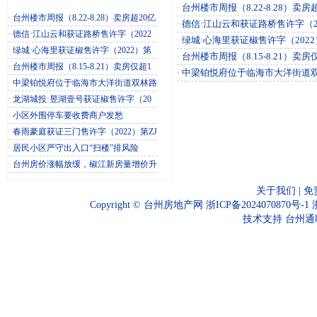
·
台州楼市周报（8.22-8.28）卖房
·
台州楼市周报（8.22-8.28）卖房超20亿
·
德信·江山云和获证路桥售许字（202
·
德信·江山云和获证路桥售许字（2022
·
绿城·心海里获证椒售许字（2022）
·
绿城·心海里获证椒售许字（2022）第
·
台州楼市周报（8.15-8.21）卖房
·
台州楼市周报（8.15-8.21）卖房仅超1
·
中梁铂悦府位于临海市大洋街道
·
中梁铂悦府位于临海市大洋街道双林路
·
龙湖城投·昱湖壹号获证椒售许字（20
·
小区外围停车要收费商户发愁
·
春雨豪庭获证三门售许字（2022）第ZJ
·
居民小区严守出入口“扫楼”排风险
·
台州房价涨幅放缓，椒江新房量增价升
关于我们
|
免
Copyright ©
台州房地产网
浙ICP备2024070870号-1
技术支持
台州通