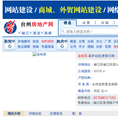
楼 盘
出 售
出 租
椒 江
黄 岩
路 桥
新闻中
本地楼市
拍卖
实时房价
购房中
楼盘
出售
出租
办公
厂房
店
心
心
热点观察
指南
专题报道
公司
中介
团购
估价
竞猜
免
金桂苑
基本信息
(更新日期：
详细地址：
椒江区椒江区葭
占地面积：
43110 ㎡
户型结构：
开 发 商：
台州东胜置业有限
楼盘均价：
待定 元/㎡
销售电话：
057688317183
售楼地址：椒江区富强路37
项目介绍
详细信息
交通状况
配 套