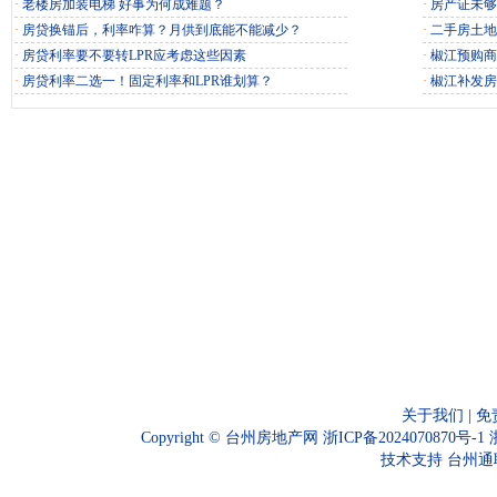
·
老楼房加装电梯 好事为何成难题？
·
房产证未够
·
房贷换锚后，利率咋算？月供到底能不能减少？
·
二手房土地
·
房贷利率要不要转LPR应考虑这些因素
·
椒江预购商
·
房贷利率二选一！固定利率和LPR谁划算？
·
椒江补发房
关于我们
|
免
Copyright ©
台州房地产网
浙ICP备2024070870号-1
技术支持
台州通