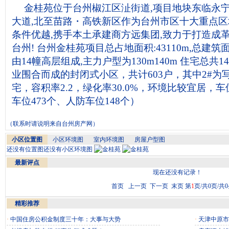
金桂苑位于台州椒江区沚街道,项目地块东临永宁
大道,北至苗路・高铁新区作为台州市区十大重点
条件优越,携手本土承建商方远集团,致力于打造成
台州! 台州金桂苑项目总占地面积:43110m,总建筑面
由14幢高层组成,主力户型为130m140m 住宅总
业围合而成的封闭式小区，共计603户，其中2#为
宅，容积率2.2，绿化率30.0%，环境比较宜居，
车位473个、人防车位148个）
（联系时请说明来自
台州房产网
）
小区位置图
小区环境图
室内环境图
房屋户型图
还没有位置图
还没有小区环境图
最新评点
现在还没有记录！
首页 上一页 下一页 末页 第
1
页/共0页/共
精彩推荐
·
中国住房公积金制度三十年：大事与大势
·
天津中原市