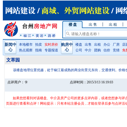
楼 盘
出 售
出 租
椒 江
黄 岩
路 桥
新闻中
本地楼市
拍卖
实时房价
购房中
楼盘
出售
出租
办公
厂房
店
心
心
热点观察
指南
专题报道
公司
中介
团购
估价
竞猜
免
文萃园
该楼盘地理位置优越，处于椒江最成熟的商业街景元东街，交通便利。价格
点评用户：
卡
点评时间：
2015/3/13 16:19:03
如果您想看到对该楼盘、中介及房产公司的更多点评内容，或者您想参与评
页面进行查看和点评！网站提示：只有本站注册会员，才能在登录后参与点评活