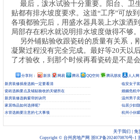
最后，泼水试验十分重要。阳台、卫
贴都有排水坡度要求。这道“工序”可放
各项都验完后，用盛水器具装上水泼洒
局部存在积水就说明排水坡度做得不够
另外铺贴验收跟瓷砖的质量有关系，
凝聚过程没有完全完成。最好等20天以
了才验收，到那个时候再看瓷砖是不是
分享到：
新浪
网易
腾讯
QQ空间
腾讯朋友
人人网
·
新房装修插座选购一定要看清
·
临安女子富
·
瓷砖选购要点及铺贴验收的关键所在
·
婚姻危机
·
新房装修选购窗帘的诀窍
·
温州男子
·
家居饰品如何选择呢?
·
仙居少妇
·
水管选购要注意的七大事项
·
杭州小伙
关于我们
|
免
Copyright ©
台州房地产网
浙ICP备2024070870号-1