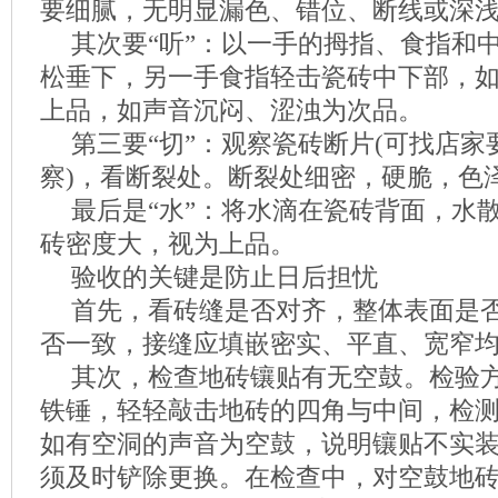
要细腻，无明显漏色、错位、断线或深
其次要“听”：以一手的拇指、食指和
松垂下，另一手食指轻击瓷砖中下部，
上品，如声音沉闷、涩浊为次品。
第三要“切”：观察瓷砖断片(可找店
察)，看断裂处。断裂处细密，硬脆，色
最后是“水”：将水滴在瓷砖背面，水
砖密度大，视为上品。
验收的关键是防止日后担忧
首先，看砖缝是否对齐，整体表面是
否一致，接缝应填嵌密实、平直、宽窄
其次，检查地砖镶贴有无空鼓。检验
铁锤，轻轻敲击地砖的四角与中间，检
如有空洞的声音为空鼓，说明镶贴不实
须及时铲除更换。在检查中，对空鼓地