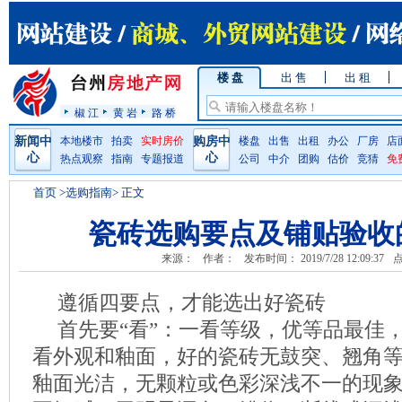
楼 盘
出 售
出 租
椒 江
黄 岩
路 桥
新闻中
本地楼市
拍卖
实时房价
购房中
楼盘
出售
出租
办公
厂房
店
心
心
热点观察
指南
专题报道
公司
中介
团购
估价
竞猜
免
首页
>选购指南> 正文
瓷砖选购要点及铺贴验收
来源：
作者：
发布时间： 2019/7/28 12:09:37
点
遵循四要点，才能选出好瓷砖
首先要“看”：一看等级，优等品最佳
看外观和釉面，好的瓷砖无鼓突、翘角
釉面光洁，无颗粒或色彩深浅不一的现