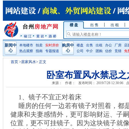
楼 盘
出 售
出 租
椒 江
黄 岩
路 桥
新闻中
本地楼市
拍卖
实时房价
购房中
楼盘
出售
出租
办公
厂房
店
心
心
热点观察
指南
专题报道
公司
中介
团购
估价
竞猜
免
首页
>居家风水> 正文
卧室布置风水禁忌之
来源：
作者：
发布时间： 2019/7/28 12:30:06
点
1、镜子不宜正对着床
睡房的任何一边若有镜子对照着，都
健康和夫妻感情外，更可影响财运、子
位置，更不可挂镜子。因为这块镜子就