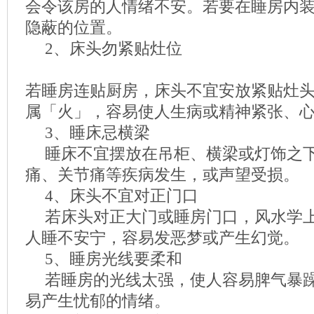
会令该房的人情绪不安。若要在睡房内
隐蔽的位置。
2、床头勿紧贴灶位
若睡房连贴厨房，床头不宜安放紧贴灶
属「火」，容易使人生病或精神紧张、
3、睡床忌横梁
睡床不宜摆放在吊柜、横梁或灯饰之
痛、关节痛等疾病发生，或声望受损。
4、床头不宜对正门口
若床头对正大门或睡房门口，风水学
人睡不安宁，容易发恶梦或产生幻觉。
5、睡房光线要柔和
若睡房的光线太强，使人容易脾气暴
易产生忧郁的情绪。