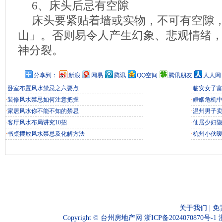
6、床头后忌有空隙
床头要紧贴着墙或实物，不可有空隙
山」。否则易令人产生幻象、悲观情绪
神分裂。
分享到：
新浪
网易
腾讯
QQ空间
腾讯朋友
人人网
·
卧室布置风水禁忌之六要点
·
临安女子富
·
装修风水禁忌如何注意把握
·
婚姻危机
·
家居风水你不能不知的禁忌
·
温州男子
·
客厅风水布局讲究10招
·
仙居少妇
·
书桌摆放风水禁忌及化解方法
·
杭州小伙
关于我们
|
免
Copyright ©
台州房地产网
浙ICP备2024070870号-1