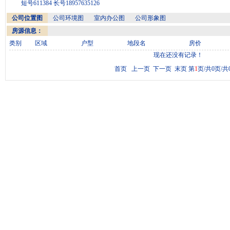
短号611384 长号18957635126
公司位置图
公司环境图
室内办公图
公司形象图
房源信息：
类别
区域
户型
地段名
房价
现在还没有记录！
首页 上一页 下一页 末页 第
1
页/共0页/共