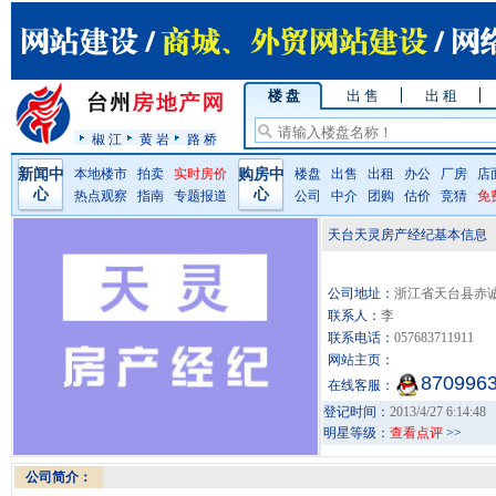
楼 盘
出 售
出 租
椒 江
黄 岩
路 桥
新闻中
本地楼市
拍卖
实时房价
购房中
楼盘
出售
出租
办公
厂房
店
心
心
热点观察
指南
专题报道
公司
中介
团购
估价
竞猜
免
天台天灵房产经纪基本信息
公司地址：
浙江省天台县赤诚
联系人：
李
联系电话：
057683711911
网站主页：
870996
在线客服：
登记时间：
2013/4/27 6:14:48
明星等级：
查看点评
>>
公司简介：